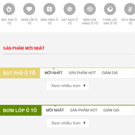
BẠT PHỦ Ô
BƠM LỐP Ô
MÀN HÌNH Ô
GẠT MƯA Ô
RÈM CHE
THẢM LÓT
KÍCH BÌN
TÔ
TÔ
TÔ
TÔ
NẮNG Ô TÔ
SÀN Ô TÔ
TÔ
SẢN PHẨM MỚI NHẤT
BẠT PHỦ Ô TÔ
MỚI NHẤT
SẢN PHẨM HOT
GIẢM GIÁ
Xem nhiều hơn
BƠM LỐP Ô TÔ
MỚI NHẤT
SẢN PHẨM HOT
GIẢM GIÁ
Xem nhiều hơn