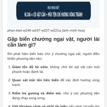
phan-biet-w246-w247-w227-w221a (ảnh minh họa)
Gặp biển chướng ngại vật, người lái
cần làm gì?
Khi phát hiện biển báo chú ý chướng ngại vật, người điều
khiển phương tiện nên:
Giảm tốc độ từ sớm
, không chờ tới sát vật cản mới
phanh hoặc đánh lái.
Quan sát mũi tên trên biển
để xác định hướng vòng
tránh.
Kiểm tra gương và điểm mù
, chú ý các phương tiện
đang chạy song song.
Giữ khoảng cách và phát tín hiệu
nếu phải chuyển làn