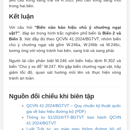
yêu cầu vòng sang trái và R.302c yêu cầu vòng sang một
trong hai bên.
Kết luận
Với câu hỏi
“Biển nào báo hiệu chú ý chướng ngại
vật?”
, đáp án trong hình trắc nghiệm phổ biến là
Biển 2 và
Biển 3
. Xét đầy đủ theo QCVN 41:2024/BGTVT, nhóm biển
chú ý chướng ngại vật gồm W.246a, W.246b và W.246c,
tương ứng với vòng tránh hai bên, sang trái và sang phải.
Người lái cần phân biệt W.246 với biển hiệu lệnh R.302 và
biển “Chú ý xe đỗ” W.247. Khi gặp biển chướng ngại vật, hãy
giảm tốc độ, quan sát hướng mũi tên và thực hiện vòng
tránh an toàn.
Nguồn đối chiếu khi biên tập
QCVN 41:2024/BGTVT – Quy chuẩn kỹ thuật quốc
gia về báo hiệu đường bộ (PDF)
Thông tư 51/2024/TT-BGTVT ban hành QCVN
41:2024/BGTVT
Luật Trật tự, an toàn giao thông đường bộ số