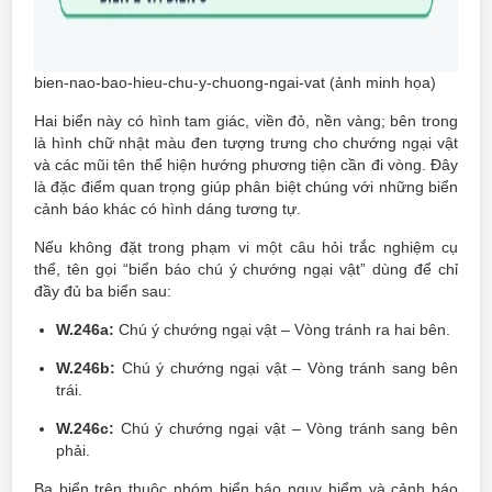
bien-nao-bao-hieu-chu-y-chuong-ngai-vat (ảnh minh họa)
Hai biển này có hình tam giác, viền đỏ, nền vàng; bên trong
là hình chữ nhật màu đen tượng trưng cho chướng ngại vật
và các mũi tên thể hiện hướng phương tiện cần đi vòng. Đây
là đặc điểm quan trọng giúp phân biệt chúng với những biển
cảnh báo khác có hình dáng tương tự.
Nếu không đặt trong phạm vi một câu hỏi trắc nghiệm cụ
thể, tên gọi “biển báo chú ý chướng ngại vật” dùng để chỉ
đầy đủ ba biển sau:
W.246a:
Chú ý chướng ngại vật – Vòng tránh ra hai bên.
W.246b:
Chú ý chướng ngại vật – Vòng tránh sang bên
trái.
W.246c:
Chú ý chướng ngại vật – Vòng tránh sang bên
phải.
Ba biển trên thuộc nhóm biển báo nguy hiểm và cảnh báo