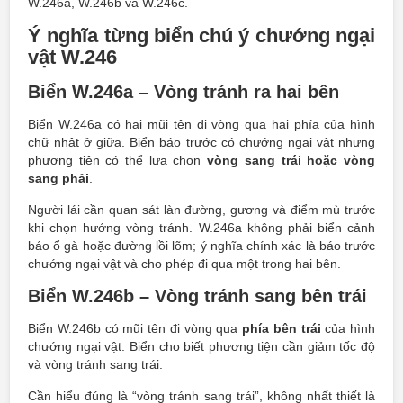
W.246a, W.246b và W.246c.
Ý nghĩa từng biển chú ý chướng ngại
vật W.246
Biển W.246a – Vòng tránh ra hai bên
Biển W.246a có hai mũi tên đi vòng qua hai phía của hình
chữ nhật ở giữa. Biển báo trước có chướng ngại vật nhưng
phương tiện có thể lựa chọn
vòng sang trái hoặc vòng
sang phải
.
Người lái cần quan sát làn đường, gương và điểm mù trước
khi chọn hướng vòng tránh. W.246a không phải biển cảnh
báo ổ gà hoặc đường lồi lõm; ý nghĩa chính xác là báo trước
chướng ngại vật và cho phép đi qua một trong hai bên.
Biển W.246b – Vòng tránh sang bên trái
Biển W.246b có mũi tên đi vòng qua
phía bên trái
của hình
chướng ngại vật. Biển cho biết phương tiện cần giảm tốc độ
và vòng tránh sang trái.
Cần hiểu đúng là “vòng tránh sang trái”, không nhất thiết là