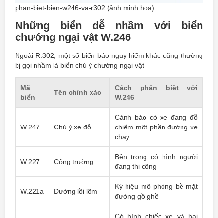
phan-biet-bien-w246-va-r302 (ảnh minh họa)
Những biển dễ nhầm với biển
chướng ngại vật W.246
Ngoài R.302, một số biển báo nguy hiểm khác cũng thường
bị gọi nhầm là biển chú ý chướng ngại vật.
Mã
Cách phân biệt với
Tên chính xác
biển
W.246
Cảnh báo có xe đang đỗ
W.247
Chú ý xe đỗ
chiếm một phần đường xe
chạy
Bên trong có hình người
W.227
Công trường
đang thi công
Ký hiệu mô phỏng bề mặt
W.221a
Đường lồi lõm
đường gồ ghề
Có hình chiếc xe và hai