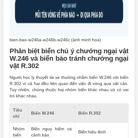
bien-bao-w246a-w246b-w246c (ảnh minh họa)
Phân biệt biển chú ý chướng ngại vật
W.246 và biển báo tránh chướng ngại
vật R.302
Người học lý thuyết lái xe thường nhầm biển W.246 với biển
R.302 vì cả hai đều liên quan đến việc đi vòng qua vật cản.
Tuy nhiên, chúng thuộc hai nhóm biển khác nhau và có vai
trò khác nhau.
Tiêu
Biển W.246
Biển R.302
chí
Nhóm
Biển nguy hiểm và
Biển hiệu lệnh
biển
cảnh báo