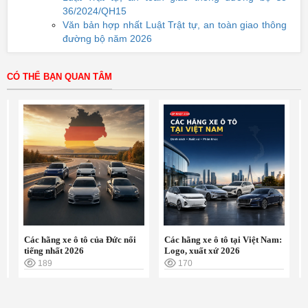
36/2024/QH15
Văn bản hợp nhất Luật Trật tự, an toàn giao thông
đường bộ năm 2026
CÓ THỂ BẠN QUAN TÂM
tô của Đức nổi
Các hãng xe ô tô tại Việt Nam:
Cà vẹt xe là gì? Công
6
Logo, xuất xứ 2026
cách xem và mức phạ
170
126