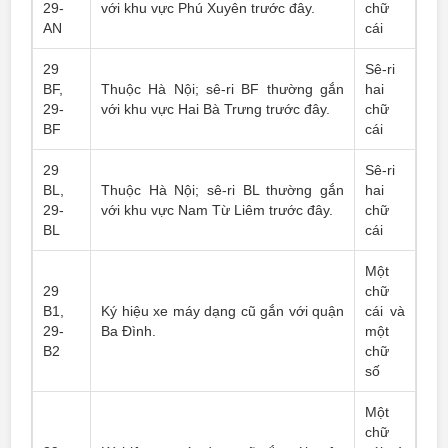
29-
với khu vực Phú Xuyên trước đây.
chữ
AN
cái
29
Sê-ri
BF,
Thuộc Hà Nội; sê-ri BF thường gắn
hai
29-
với khu vực Hai Bà Trưng trước đây.
chữ
BF
cái
29
Sê-ri
BL,
Thuộc Hà Nội; sê-ri BL thường gắn
hai
29-
với khu vực Nam Từ Liêm trước đây.
chữ
BL
cái
Một
29
chữ
B1,
Ký hiệu xe máy dạng cũ gắn với quận
cái và
29-
Ba Đình.
một
B2
chữ
số
Một
chữ