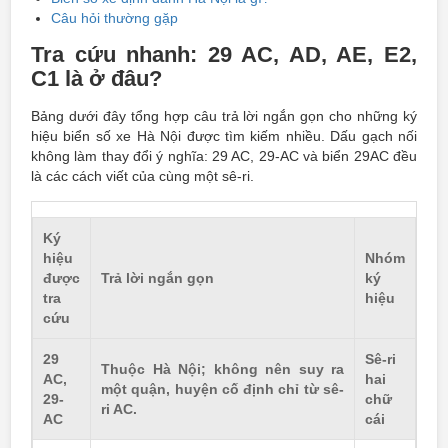
Câu hỏi thường gặp
Tra cứu nhanh: 29 AC, AD, AE, E2,
C1 là ở đâu?
Bảng dưới đây tổng hợp câu trả lời ngắn gọn cho những ký
hiệu biển số xe Hà Nội được tìm kiếm nhiều. Dấu gạch nối
không làm thay đổi ý nghĩa: 29 AC, 29-AC và biển 29AC đều
là các cách viết của cùng một sê-ri.
Ký
hiệu
Nhóm
được
Trả lời ngắn gọn
ký
tra
hiệu
cứu
29
Sê-ri
Thuộc Hà Nội; không nên suy ra
AC,
hai
một quận, huyện cố định chỉ từ sê-
29-
chữ
ri AC.
AC
cái