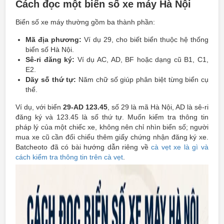
Cách đọc một biển số xe máy Hà Nội
Biển số xe máy thường gồm ba thành phần:
Mã địa phương:
Ví dụ 29, cho biết biển thuộc hệ thống
biển số Hà Nội.
Sê-ri đăng ký:
Ví dụ AC, AD, BF hoặc dạng cũ B1, C1,
E2.
Dãy số thứ tự:
Năm chữ số giúp phân biệt từng biển cụ
thể.
Ví dụ, với biển
29-AD 123.45
, số 29 là mã Hà Nội, AD là sê-ri
đăng ký và 123.45 là số thứ tự. Muốn kiểm tra thông tin
pháp lý của một chiếc xe, không nên chỉ nhìn biển số; người
mua xe cũ cần đối chiếu thêm giấy chứng nhận đăng ký xe.
Batcheoto đã có bài hướng dẫn riêng về
cà vẹt xe là gì và
cách kiểm tra thông tin trên cà vẹt
.