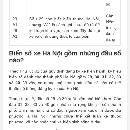
số
Cần
29
Đầu 29 cho biết biển thuộc Hà Nội,
kiểm
A1,
nhưng “A1” là cách ghi chưa đủ rõ để
tra lại
29-
kết luận khu vực; cần xem đầy đủ loại
định
A1
xe và định dạng thực tế của biển.
dạng
Biển số xe Hà Nội gồm những đầu số
nào?
Theo Phụ lục 02 của quy định đăng ký xe hiện hành, ký hiệu
biển số dành cho thành phố Hà Nội gồm
29, 30, 31, 32, 33
và 40
. Vì vậy, xe mang một trong sáu đầu số này có thể
thuộc hệ thống đăng ký xe của Hà Nội.
Trong thực tế, đầu số 29 và 30 xuất hiện phổ biến hơn. Các
đầu 31, 32, 33 và 40 góp phần mở rộng kho số của thành
phố. Chỉ nhìn hai chữ số đầu, người xem xác định được địa
phương là Hà Nội nhưng chưa thể kết luận xe thuộc
phường, xã nào hoặc chủ xe hiện sinh sống ở đâu.