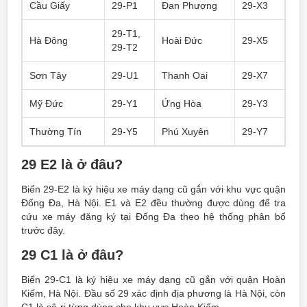
Cầu Giấy
29-P1
Đan Phượng
29-X3
29-T1,
Hà Đông
Hoài Đức
29-X5
29-T2
Sơn Tây
29-U1
Thanh Oai
29-X7
Mỹ Đức
29-Y1
Ứng Hòa
29-Y3
Thường Tín
29-Y5
Phú Xuyên
29-Y7
29 E2 là ở đâu?
Biển 29-E2 là ký hiệu xe máy dạng cũ gắn với khu vực quận
Đống Đa, Hà Nội. E1 và E2 đều thường được dùng để tra
cứu xe máy đăng ký tại Đống Đa theo hệ thống phân bổ
trước đây.
29 C1 là ở đâu?
Biển 29-C1 là ký hiệu xe máy dạng cũ gắn với quận Hoàn
Kiếm, Hà Nội. Đầu số 29 xác định địa phương là Hà Nội, còn