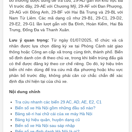
bổ thường được dùng để tra cứu, 29-AD gắn với khu vực Ba
Vì trước đây, 29-AE với Chương Mỹ, 29-AF với Đan Phượng,
29-AG với Đông Anh, 29-BF với Hai Bà Trưng và 29-BL với
Nam Từ Liêm. Các mã dạng cũ như 29-B1, 29-C1, 29-D2,
29-E2, 29-G1 lần lượt gắn với Ba Đình, Hoàn Kiếm, Hai Bà
Trưng, Đống Đa và Thanh Xuân.
Lưu ý quan trọng:
Từ ngày 01/07/2025, tổ chức và cá
nhân được lựa chọn đăng ký xe tại Phòng Cảnh sát giao
thông hoặc Công an cấp xã trong cùng tỉnh, thành phố. Biển
số định danh còn đi theo chủ xe, trong khi biển trúng đấu giá
có thể được đăng ký theo cơ chế riêng. Do đó, ký hiệu trên
biển chỉ nên dùng để tra cứu mã địa phương hoặc khu vực
phân bổ trước đây, không phải căn cứ chắc chắn để xác
định địa chỉ hiện tại của chủ xe.
Nội dung chính
Tra cứu nhanh các biển 29 AC, AD, AE, E2, C1
Biển số xe Hà Nội gồm những đầu số nào?
Bảng sê-ri hai chữ cái của xe máy Hà Nội
Bảng ký hiệu quận, huyện dạng cũ
Biển số xe Hà Nội sau sáp nhập
Biển số xe định danh Hà Nội là gì?