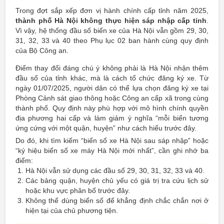
Trong đợt sắp xếp đơn vị hành chính cấp tỉnh năm 2025,
thành phố Hà Nội không thực hiện sáp nhập cấp tỉnh
.
Vì vậy, hệ thống đầu số biển xe của Hà Nội vẫn gồm 29, 30,
31, 32, 33 và 40 theo Phụ lục 02 ban hành cùng quy định
của Bộ Công an.
Điểm thay đổi đáng chú ý không phải là Hà Nội nhận thêm
đầu số của tỉnh khác, mà là cách tổ chức đăng ký xe. Từ
ngày 01/07/2025, người dân có thể lựa chọn đăng ký xe tại
Phòng Cảnh sát giao thông hoặc Công an cấp xã trong cùng
thành phố. Quy định này phù hợp với mô hình chính quyền
địa phương hai cấp và làm giảm ý nghĩa “mỗi biển tương
ứng cứng với một quận, huyện” như cách hiểu trước đây.
Do đó, khi tìm kiếm “biển số xe Hà Nội sau sáp nhập” hoặc
“ký hiệu biển số xe máy Hà Nội mới nhất”, cần ghi nhớ ba
điểm:
Hà Nội vẫn sử dụng các đầu số 29, 30, 31, 32, 33 và 40.
Các bảng quận, huyện chủ yếu có giá trị tra cứu lịch sử
hoặc khu vực phân bổ trước đây.
Không thể dùng biển số để khẳng định chắc chắn nơi ở
hiện tại của chủ phương tiện.