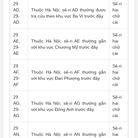
29
Sê-ri
AD,
Thuộc Hà Nội; sê-ri AD thường được
hai
29-
tra cứu theo khu vực Ba Vì trước đây.
chữ
AD
cái
29
Sê-ri
AE,
Thuộc Hà Nội; sê-ri AE thường gắn
hai
29-
với khu vực Chương Mỹ trước đây.
chữ
AE
cái
29
Sê-ri
AF,
Thuộc Hà Nội; sê-ri AF thường gắn
hai
29-
với khu vực Đan Phượng trước đây.
chữ
AF
cái
29
Sê-ri
AG,
Thuộc Hà Nội; sê-ri AG thường gắn
hai
29-
với khu vực Đông Anh trước đây.
chữ
AG
cái
29
Sê-ri
AN,
Thuộc Hà Nội; sê-ri AN thường gắn
hai