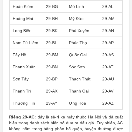
Hoàn Kiếm
29-BG
Mê Linh
29-AL
Hoàng Mai
29-BH
Mỹ Đức
29-AM
Long Biên
29-BK
Phú Xuyên
29-AN
Nam Từ Liêm
29-BL
Phúc Thọ
29-AP
Tây Hồ
29-BM
Quốc Oai
29-AS
Thanh Xuân
29-BN
Sóc Sơn
29-AT
Sơn Tây
29-BP
Thạch Thất
29-AU
Thanh Trì
29-AX
Thanh Oai
29-AV
Thường Tín
29-AY
Ứng Hòa
29-AZ
Riêng 29-AC:
đây là sê-ri xe máy thuộc Hà Nội và đã xuất
hiện trong danh sách biển số đưa ra đấu giá. Tuy nhiên, AC
không nằm trong bảng phân bổ quận, huyện thường được