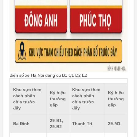
Biển số xe Hà Nội dạng cũ B1 C1 D2 E2
Khu vực theo
Khu vực theo
Ký hiệu
Ký hiệu
cách phân
cách phân
thường
thường
chia trước
chia trước
gặp
gặp
đây
đây
29-B1,
Ba Đình
Thanh Trì
29-M1
29-B2