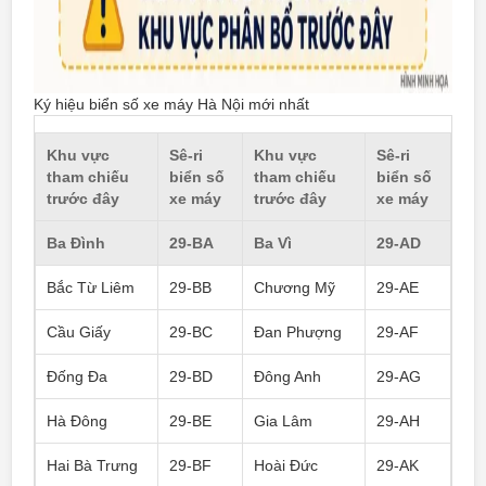
Ký hiệu biển số xe máy Hà Nội mới nhất
Khu vực
Sê-ri
Khu vực
Sê-ri
tham chiếu
biển số
tham chiếu
biển số
trước đây
xe máy
trước đây
xe máy
Ba Đình
29-BA
Ba Vì
29-AD
Bắc Từ Liêm
29-BB
Chương Mỹ
29-AE
Cầu Giấy
29-BC
Đan Phượng
29-AF
Đống Đa
29-BD
Đông Anh
29-AG
Hà Đông
29-BE
Gia Lâm
29-AH
Hai Bà Trưng
29-BF
Hoài Đức
29-AK