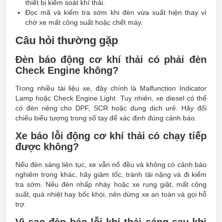
thiết bị kiểm soát khí thải.
Đọc mã và kiểm tra sớm khi đèn vừa xuất hiện thay vì
chờ xe mất công suất hoặc chết máy.
Câu hỏi thường gặp
Đèn báo động cơ khí thải có phải đèn
Check Engine không?
Trong nhiều tài liệu xe, đây chính là Malfunction Indicator
Lamp hoặc Check Engine Light. Tuy nhiên, xe diesel có thể
có đèn riêng cho DPF, SCR hoặc dung dịch urê. Hãy đối
chiếu biểu tượng trong sổ tay để xác định đúng cảnh báo.
Xe báo lỗi động cơ khí thải có chạy tiếp
được không?
Nếu đèn sáng liên tục, xe vẫn nổ đều và không có cảnh báo
nghiêm trọng khác, hãy giảm tốc, tránh tải nặng và đi kiểm
tra sớm. Nếu đèn nhấp nháy hoặc xe rung giật, mất công
suất, quá nhiệt hay bốc khói, nên dừng xe an toàn và gọi hỗ
trợ.