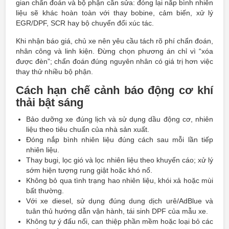
gian chẩn đoán và bộ phận cần sửa: đóng lại nắp bình nhiên
liệu sẽ khác hoàn toàn với thay bobine, cảm biến, xử lý
EGR/DPF, SCR hay bộ chuyển đổi xúc tác.
Khi nhận báo giá, chủ xe nên yêu cầu tách rõ phí chẩn đoán,
nhân công và linh kiện. Đừng chọn phương án chỉ vì “xóa
được đèn”; chẩn đoán đúng nguyên nhân có giá trị hơn việc
thay thử nhiều bộ phận.
Cách hạn chế cảnh báo động cơ khí
thải bật sáng
Bảo dưỡng xe đúng lịch và sử dụng dầu động cơ, nhiên
liệu theo tiêu chuẩn của nhà sản xuất.
Đóng nắp bình nhiên liệu đúng cách sau mỗi lần tiếp
nhiên liệu.
Thay bugi, lọc gió và lọc nhiên liệu theo khuyến cáo; xử lý
sớm hiện tượng rung giật hoặc khó nổ.
Không bỏ qua tình trạng hao nhiên liệu, khói xả hoặc mùi
bất thường.
Với xe diesel, sử dụng đúng dung dịch urê/AdBlue và
tuân thủ hướng dẫn vận hành, tái sinh DPF của mẫu xe.
Không tự ý đấu nối, can thiệp phần mềm hoặc loại bỏ các