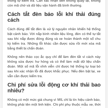
thống tự kiểm tra. Cần xác nhận đèn không quay lại, không
còn mã chờ và dữ liệu vận hành đã bình thường.
Cách tắt đèn báo lỗi khí thải đúng
cách
Cách đúng để tắt đèn là xử lý nguyên nhân khiến hệ thống
bật cảnh báo. Với nắp bình nhiên liệu lỏng, đèn có thể tự tắt
sau khi nắp được đóng đúng và xe hoàn thành một số chu
kỳ kiểm tra. Những lỗi khác cần được sửa rồi mới xóa mã
bằng thiết bị chẩn đoán.
Không nên tháo cọc ắc quy chỉ để làm đèn tắt vì cách này
không sửa được hư hỏng và có thể làm mất dữ liệu chẩn
đoán. Một số mã lỗi vĩnh viễn chỉ được hệ thống tự loại bỏ
sau khi xác nhận lỗi đã được khắc phục. Nếu đèn bật lại, xe
vẫn cần được kiểm tra.
Chi phí sửa lỗi động cơ khí thải bao
nhiêu?
Không có một mức giá chung vì MIL chỉ là tín hiệu cảnh báo,
không phải tên một linh kiện. Chi phí phụ thuộc mẫu xe, thời