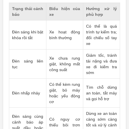
Trạng thái cảnh
Biểu hiện của
Hướng xử lý
báo
xe
phù hợp
Có thể là quá
Đèn sáng khi bật
Xe hoạt động
trình tự kiểm tra;
khóa rồi tắt
bình thường
đối chiếu sổ tay
xe
Giảm tốc, tránh
Xe chưa rung
Đèn sáng liên
tải nặng và đưa
giật, không mất
tục
xe đi kiểm tra
công suất
sớm
Có thể kèm rung
Tìm chỗ dừng
giật, bỏ máy
Đèn nhấp nháy
an toàn, tắt máy
hoặc yếu động
và gọi hỗ trợ
cơ
Dừng xe an toàn
Đèn sáng cùng
Có nguy cơ
càng sớm càng
cảnh báo áp
thiếu bôi trơn
tốt và xử lý cảnh
suất dầu hoặc