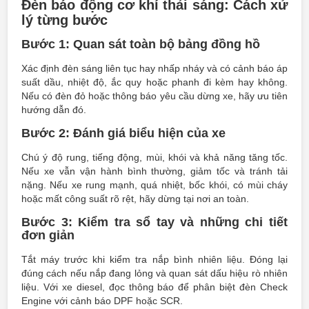
Đèn báo động cơ khí thải sáng: Cách xử
lý từng bước
Bước 1: Quan sát toàn bộ bảng đồng hồ
Xác định đèn sáng liên tục hay nhấp nháy và có cảnh báo áp
suất dầu, nhiệt độ, ắc quy hoặc phanh đi kèm hay không.
Nếu có đèn đỏ hoặc thông báo yêu cầu dừng xe, hãy ưu tiên
hướng dẫn đó.
Bước 2: Đánh giá biểu hiện của xe
Chú ý độ rung, tiếng động, mùi, khói và khả năng tăng tốc.
Nếu xe vẫn vận hành bình thường, giảm tốc và tránh tải
nặng. Nếu xe rung mạnh, quá nhiệt, bốc khói, có mùi cháy
hoặc mất công suất rõ rệt, hãy dừng tại nơi an toàn.
Bước 3: Kiểm tra sổ tay và những chi tiết
đơn giản
Tắt máy trước khi kiểm tra nắp bình nhiên liệu. Đóng lại
đúng cách nếu nắp đang lỏng và quan sát dấu hiệu rò nhiên
liệu. Với xe diesel, đọc thông báo để phân biệt đèn Check
Engine với cảnh báo DPF hoặc SCR.