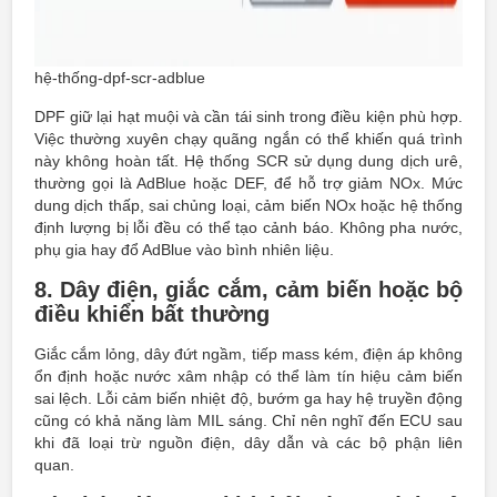
hệ-thống-dpf-scr-adblue
DPF giữ lại hạt muội và cần tái sinh trong điều kiện phù hợp.
Việc thường xuyên chạy quãng ngắn có thể khiến quá trình
này không hoàn tất. Hệ thống SCR sử dụng dung dịch urê,
thường gọi là AdBlue hoặc DEF, để hỗ trợ giảm NOx. Mức
dung dịch thấp, sai chủng loại, cảm biến NOx hoặc hệ thống
định lượng bị lỗi đều có thể tạo cảnh báo. Không pha nước,
phụ gia hay đổ AdBlue vào bình nhiên liệu.
8. Dây điện, giắc cắm, cảm biến hoặc bộ
điều khiển bất thường
Giắc cắm lỏng, dây đứt ngầm, tiếp mass kém, điện áp không
ổn định hoặc nước xâm nhập có thể làm tín hiệu cảm biến
sai lệch. Lỗi cảm biến nhiệt độ, bướm ga hay hệ truyền động
cũng có khả năng làm MIL sáng. Chỉ nên nghĩ đến ECU sau
khi đã loại trừ nguồn điện, dây dẫn và các bộ phận liên
quan.