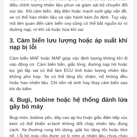
điều chỉnh lượng nhiên liệu phun và giám sát bộ chuyển đổi
xúc tác. Khi cảm biến, dây điện hoặc mạch sưởi gặp vấn đề,
xe có thể hao nhiên liệu và vận hành kém ổn định. Tuy vậy,
mã liên quan đến cảm biến oxy cũng có thể bắt nguồn từ rò
đường nạp, rò khí xả hoặc hòa khí sai.
3. Cảm biến lưu lượng hoặc áp suất khí
nạp bị lỗi
Cảm biến MAF hoặc MAP giúp xác định lượng không khí đi
vào động cơ. Cảm biến bẩn, giắc lỏng, đường nạp hở hoặc
lọc gió lắp sai có thể làm ECU tính toán lượng nhiên liệu
không phù hợp. Xe có thể tăng tốc chậm, nổ không đều
hoặc hao nhiên liệu. Chỉ nên vệ sinh hay thay cảm biến sau
khi đo kiểm.
4. Bugi, bobine hoặc hệ thống đánh lửa
gây bỏ máy
Bugi mòn, bobine yếu, dây cao áp hư hoặc giắc điện tiếp xúc
kém có thể khiến xi-lanh không đốt cháy nhiên liệu đúng
cách. Xe thường rung khi dừng, giật lúc tăng tốc hoặc khó
nổ. Lỗi bỏ máy cần được xử lý sớm vì nhiên liệu chưa cháy