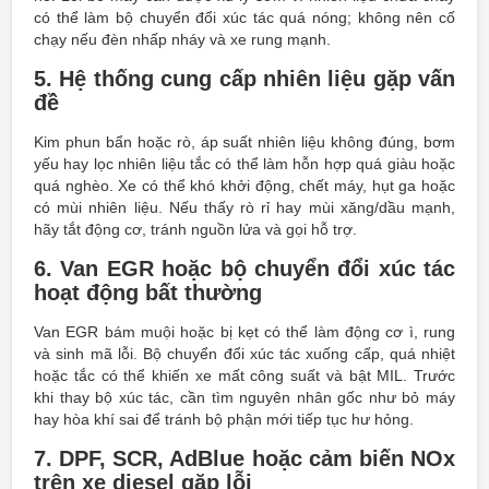
có thể làm bộ chuyển đổi xúc tác quá nóng; không nên cố
chạy nếu đèn nhấp nháy và xe rung mạnh.
5. Hệ thống cung cấp nhiên liệu gặp vấn
đề
Kim phun bẩn hoặc rò, áp suất nhiên liệu không đúng, bơm
yếu hay lọc nhiên liệu tắc có thể làm hỗn hợp quá giàu hoặc
quá nghèo. Xe có thể khó khởi động, chết máy, hụt ga hoặc
có mùi nhiên liệu. Nếu thấy rò rỉ hay mùi xăng/dầu mạnh,
hãy tắt động cơ, tránh nguồn lửa và gọi hỗ trợ.
6. Van EGR hoặc bộ chuyển đổi xúc tác
hoạt động bất thường
Van EGR bám muội hoặc bị kẹt có thể làm động cơ ì, rung
và sinh mã lỗi. Bộ chuyển đổi xúc tác xuống cấp, quá nhiệt
hoặc tắc có thể khiến xe mất công suất và bật MIL. Trước
khi thay bộ xúc tác, cần tìm nguyên nhân gốc như bỏ máy
hay hòa khí sai để tránh bộ phận mới tiếp tục hư hỏng.
7. DPF, SCR, AdBlue hoặc cảm biến NOx
trên xe diesel gặp lỗi