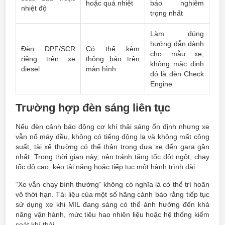
hoặc quá nhiệt
báo nghiêm
nhiệt độ
trọng nhất
Làm đúng
hướng dẫn dành
Đèn DPF/SCR
Có thể kèm
cho mẫu xe;
riêng trên xe
thông báo trên
không mặc định
diesel
màn hình
đó là đèn Check
Engine
Trường hợp đèn sáng liên tục
Nếu đèn cảnh báo động cơ khí thải sáng ổn định nhưng xe
vẫn nổ máy đều, không có tiếng động lạ và không mất công
suất, tài xế thường có thể thận trọng đưa xe đến gara gần
nhất. Trong thời gian này, nên tránh tăng tốc đột ngột, chạy
tốc độ cao, kéo tải nặng hoặc tiếp tục một hành trình dài.
“Xe vẫn chạy bình thường” không có nghĩa là có thể trì hoãn
vô thời hạn. Tài liệu của một số hãng cảnh báo rằng tiếp tục
sử dụng xe khi MIL đang sáng có thể ảnh hưởng đến khả
năng vận hành, mức tiêu hao nhiên liệu hoặc hệ thống kiểm
soát khí thải.